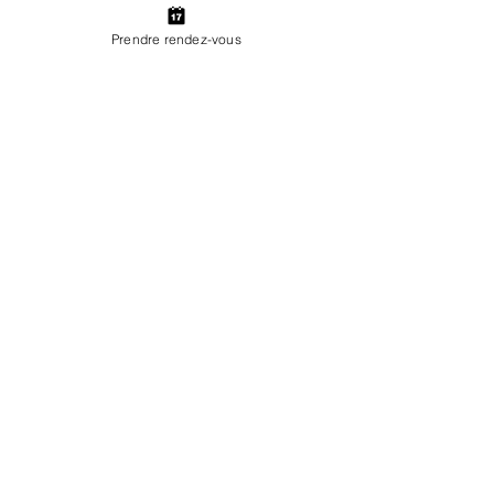
Accidents de trottinette la Ciotat
Prendre rendez-vous
Accidents de trottinette Cassis
Accidents de trottinette Val de Marne
Accidents de trottinette Seine Saint Denis