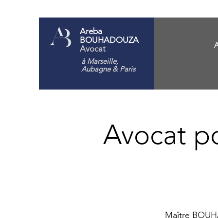
Areba
BOUHADOUZA
A
Avocat
à Marseille,
Aubagne
& Paris
Avocat p
Maître BOU