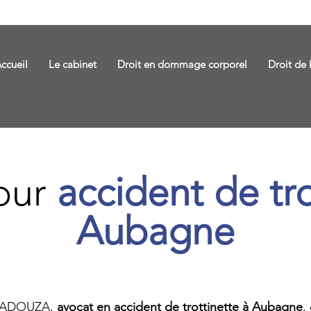
ccueil
Le cabinet
Droit en dommage corporel
Droit de 
our
accident de tro
Aubagne
HADOUZA,
avocat en accident de trottinette à
Aubagne
,