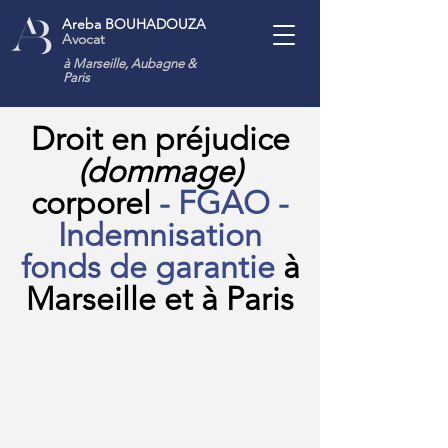
Areba BOUHADOUZA
Avocat
à Marseille, Aubagne
&
Paris
Droit en préjudice
(dommage)
corporel
- FGAO -
Indemnisation
fonds de garantie
à
Marseille et à Paris