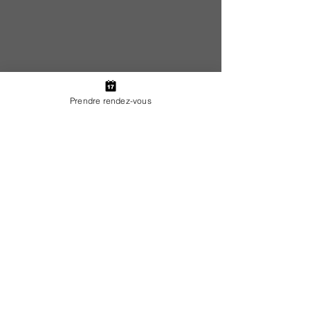
Prendre rendez-vous
Maître Areba
BOUHADOUZA
Avocat au barreau de Marseille et
Paris
Coordonnées
à Marseille
: 27, Rue Grignan, 13006
Marseille
du lundi au vendredi
à Aubagne : 206, Chemin du