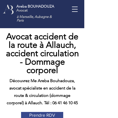
Areba BOUHADOUZA
Avocat
à Marseille, Aubagne
&
Paris
Avocat accident de
la route à Allauch,
accident circulation
- Dommage
corporel
Découvrez Me Areba Bouhadouza,
avocat spécialiste en accident de la
route & circulation (dommage
corporel) à Allauch. Tél :
06 41 46 10 45
Prendre RDV