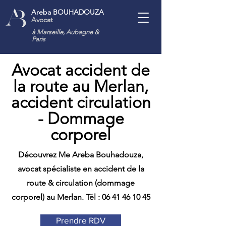
Areba BOUHADOUZA
Avocat
à Marseille, Aubagne
&
Paris
Avocat accident de
la route au Merlan,
accident circulation
- Dommage
corporel
Découvrez Me Areba Bouhadouza,
avocat spécialiste en accident de la
route & circulation (dommage
corporel) au Merlan. Tél :
06 41 46 10 45
Prendre RDV