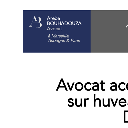
Areba
BOUHADOUZA
A
Avocat
à Marseille,
Aubagne
& Paris
Avocat acc
sur huve