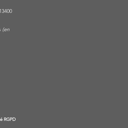
13400
s
(en
ité RGPD