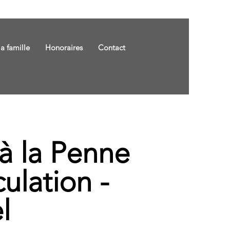
la famille
Honoraires
Contact
 à la Penne
ulation -
l