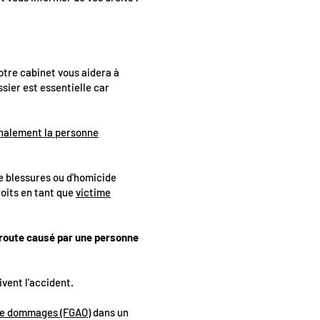
otre cabinet vous aidera à
sier est essentielle car
énalement la personne
de blessures ou d'homicide
roits en tant que
victime
a route causé par une personne
ivent l'accident.
 de dommages (FGAO)
dans un