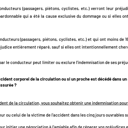
nducteurs (passagers, piétons, cyclistes, etc.) verront leur préjud
ardonnable qui a été la cause exclusive du dommage ou si elles on
ducteurs (passagers, piétons, cyclistes, etc.) et qui ont moins de 16
réjudice entièrement réparé, sauf si elles ont intentionnellement ch
ar le conducteur peut limiter ou exclure l'indemnisation de ses préju
ccident corporel de la circulation ou si un proche est décédé dans un
assurée ?
ident de la circulation, vous souhaitez obtenir une indemnisation pour
eur ou celui de la victime de l'accident dans les cinq jours ouvrables 
ur initier une négociation à l'amiable afin de réparer vos préjudices e