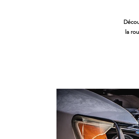
Décou
la ro