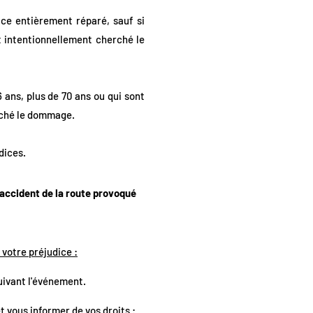
ice entièrement réparé, sauf si
t intentionnellement cherché le
 ans, plus de 70 ans ou qui sont
erché le dommage.
dices.
 accident de la route provoqué
 votre préjudice :
suivant l'événement.
t vous informer de vos droits :