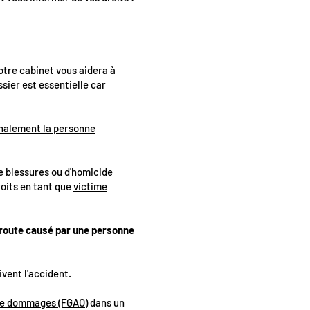
otre cabinet vous aidera à
sier est essentielle car
énalement la personne
de blessures ou d'homicide
roits en tant que
victime
a route causé par une personne
ivent l'accident.
 de dommages (FGAO)
dans un