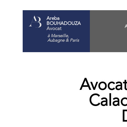
Areba
BOUHADOUZA
A
Avocat
à Marseille,
Aubagne
& Paris
Avocat
Calad