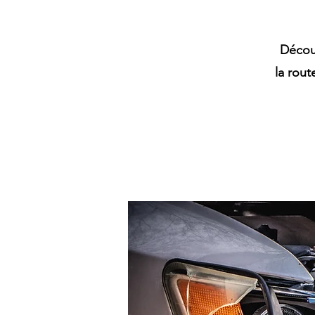
Décou
la rout