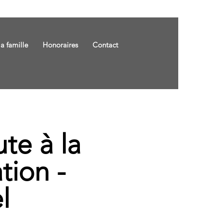
la famille
Honoraires
Contact
te à la
tion -
l