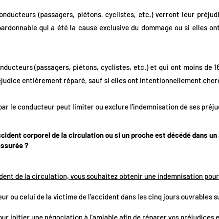
nducteurs (passagers, piétons, cyclistes, etc.) verront leur préjud
ardonnable qui a été la cause exclusive du dommage ou si elles on
ducteurs (passagers, piétons, cyclistes, etc.) et qui ont moins de 16
réjudice entièrement réparé, sauf si elles ont intentionnellement ch
ar le conducteur peut limiter ou exclure l'indemnisation de ses préju
ccident corporel de la circulation ou si un proche est décédé dans un
assurée ?
ident de la circulation, vous souhaitez obtenir une indemnisation pour
eur ou celui de la victime de l'accident dans les cinq jours ouvrables 
ur initier une négociation à l'amiable afin de réparer vos préjudices e