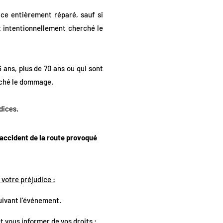
ice entièrement réparé, sauf si
t intentionnellement cherché le
 ans, plus de 70 ans ou qui sont
erché le dommage.
dices.
 accident de la route provoqué
 votre préjudice :
suivant l'événement.
t vous informer de vos droits :