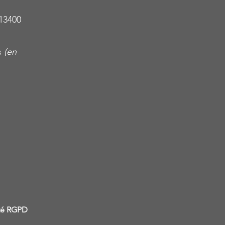
13400
s
(en
ité RGPD