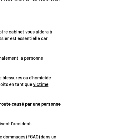
otre cabinet vous aidera à
sier est essentielle car
énalement la personne
de blessures ou d'homicide
roits en tant que
victime
a route causé par une personne
ivent l'accident.
 de dommages (FGAO)
dans un