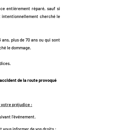
ice entièrement réparé, sauf si
t intentionnellement cherché le
 ans, plus de 70 ans ou qui sont
erché le dommage.
dices.
 accident de la route provoqué
 votre préjudice :
suivant l'événement.
t vous informer de vos droits :