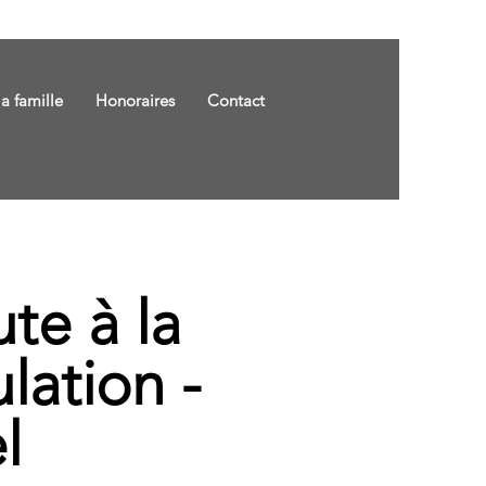
la famille
Honoraires
Contact
te à la
lation -
l