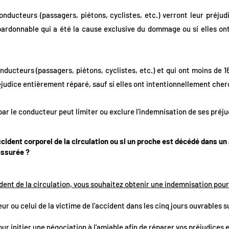
nducteurs (passagers, piétons, cyclistes, etc.) verront leur préjud
ardonnable qui a été la cause exclusive du dommage ou si elles on
ducteurs (passagers, piétons, cyclistes, etc.) et qui ont moins de 16
réjudice entièrement réparé, sauf si elles ont intentionnellement ch
ar le conducteur peut limiter ou exclure l'indemnisation de ses préju
ccident corporel de la circulation ou si un proche est décédé dans un
assurée ?
ident de la circulation, vous souhaitez obtenir une indemnisation pour
eur ou celui de la victime de l'accident dans les cinq jours ouvrables 
ur initier une négociation à l'amiable afin de réparer vos préjudices e