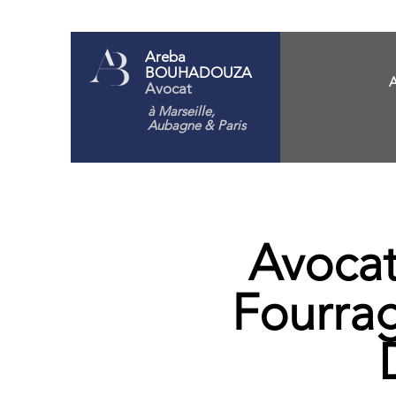
Areba
BOUHADOUZA
A
Avocat
à Marseille,
Aubagne
& Paris
Avocat
Fourrag