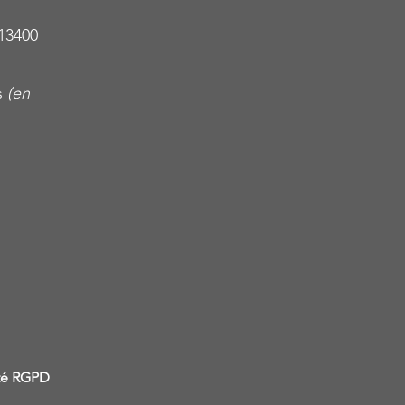
13400
s
(en
ité RGPD