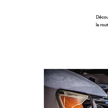
Décou
la rou