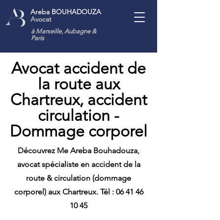
Areba BOUHADOUZA
Avocat
à Marseille, Aubagne
&
Paris
Avocat accident de
la route aux
Chartreux, accident
circulation -
Dommage corporel
Découvrez Me Areba Bouhadouza,
avocat spécialiste en accident de la
route & circulation (dommage
corporel) aux Chartreux. Tél :
06 41 46
10 45