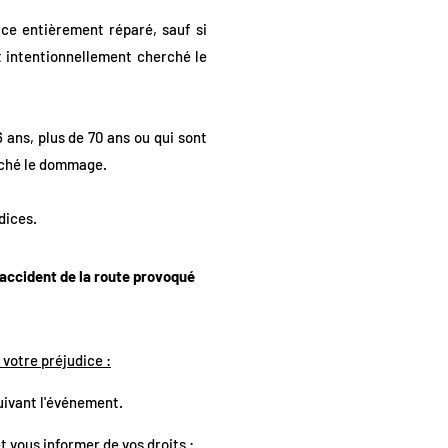
ice entièrement réparé, sauf si
t intentionnellement cherché le
 ans, plus de 70 ans ou qui sont
erché le dommage.
dices.
 accident de la route provoqué
 votre préjudice :
suivant l'événement.
t vous informer de vos droits :