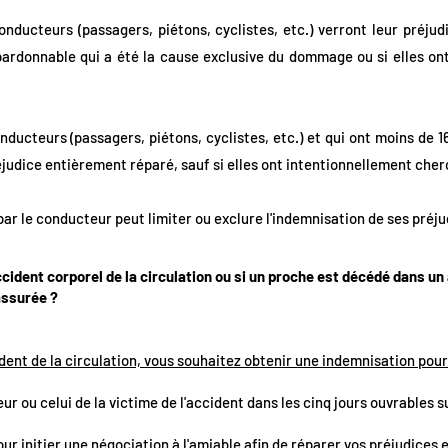
nducteurs (passagers, piétons, cyclistes, etc.) verront leur préjud
ardonnable qui a été la cause exclusive du dommage ou si elles on
ducteurs (passagers, piétons, cyclistes, etc.) et qui ont moins de 16
réjudice entièrement réparé, sauf si elles ont intentionnellement ch
ar le conducteur peut limiter ou exclure l'indemnisation de ses préju
ccident corporel de la circulation ou si un proche est décédé dans un
assurée ?
ident de la circulation, vous souhaitez obtenir une indemnisation pour
eur ou celui de la victime de l'accident dans les cinq jours ouvrables 
ur initier une négociation à l'amiable afin de réparer vos préjudices e