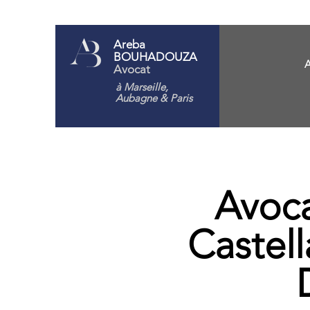
Areba
BOUHADOUZA
A
Avocat
à Marseille,
Aubagne
& Paris
Avoca
Castell