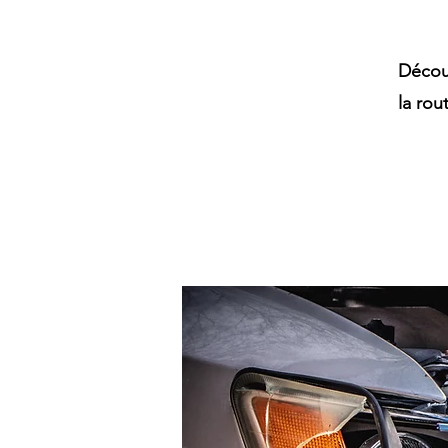
Décou
la rou