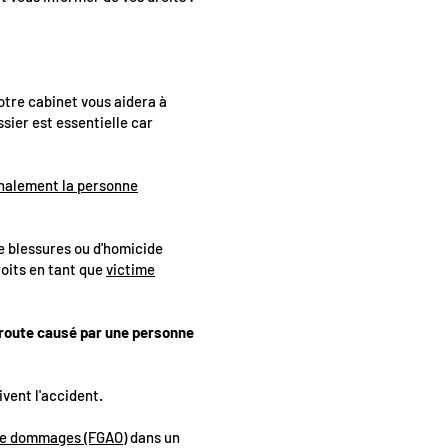
otre cabinet vous aidera à
sier est essentielle car
énalement la personne
de blessures ou d'homicide
roits en tant que
victime
a route causé par une personne
ivent l'accident.
 de dommages (FGAO)
dans un