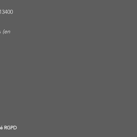
13400
s
(en
ité RGPD