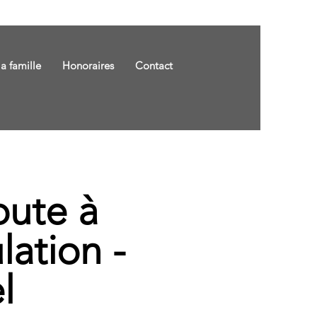
la famille
Honoraires
Contact
oute à
lation -
l