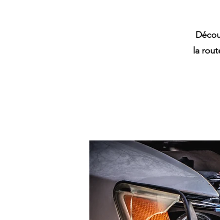
Décou
la rout