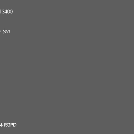
13400
s
(en
ité RGPD