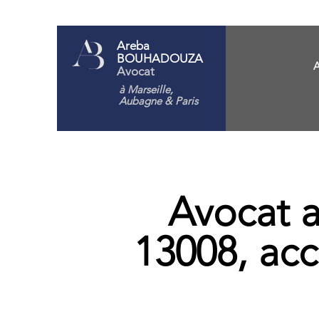
Areba
BOUHADOUZA
A
Avocat
à Marseille,
Aubagne
& Paris
Avocat a
13008, ac