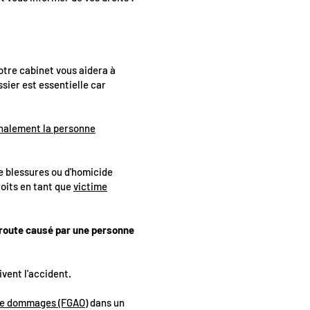
otre cabinet vous aidera à
sier est essentielle car
énalement la personne
de blessures ou d'homicide
roits en tant que
victime
a route causé par une personne
ivent l'accident.
 de dommages (FGAO)
dans un