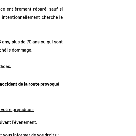
ice entièrement réparé, sauf si
t intentionnellement cherché le
 ans, plus de 70 ans ou qui sont
erché le dommage.
dices.
 accident de la route provoqué
 votre préjudice :
suivant l'événement.
t vous informer de vos droits :