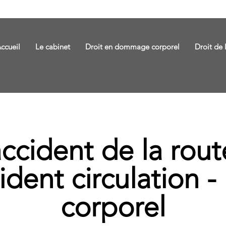
ccueil
Le cabinet
Droit en dommage corporel
Droit de 
ccident de la rout
cident circulation
corporel