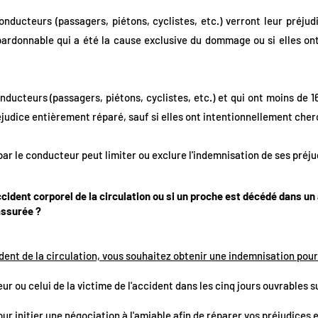
nducteurs (passagers, piétons, cyclistes, etc.) verront leur préjud
ardonnable qui a été la cause exclusive du dommage ou si elles on
ducteurs (passagers, piétons, cyclistes, etc.) et qui ont moins de 16
réjudice entièrement réparé, sauf si elles ont intentionnellement ch
ar le conducteur peut limiter ou exclure l'indemnisation de ses préju
ccident corporel de la circulation ou si un proche est décédé dans un
assurée ?
ident de la circulation, vous souhaitez obtenir une indemnisation pour
eur ou celui de la victime de l'accident dans les cinq jours ouvrables 
ur initier une négociation à l'amiable afin de réparer vos préjudices e